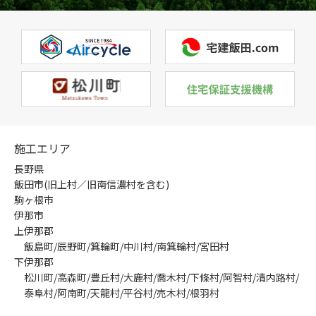
施工エリア
長野県
飯田市(旧上村／旧南信濃村を含む)
駒ヶ根市
伊那市
上伊那郡
飯島町/辰野町/箕輪町/中川村/南箕輪村/宮田村
下伊那郡
松川町/高森町/豊丘村/大鹿村/喬木村/下條村/阿智村/清内路村/
泰阜村/阿南町/天龍村/平谷村/売木村/根羽村