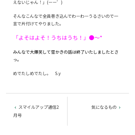
えないじゃん！」(ーー゛)
そんなこんなで全員巻き込んでわーわーうるさいので一
言で片付けてやりました。
「よそはよそ！うちはうち！」●～*
みんなで大爆笑して雪かきの話は終了いたしましたとさ
っ。
めでたしめでたし。 S.y
スマイルアップ通信2
気になるもの


月号