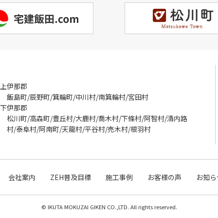
上伊那郡
飯島町/辰野町/箕輪町/中川村/南箕輪村/宮田村
下伊那郡
松川町/高森町/豊丘村/大鹿村/喬木村/下條村/阿智村/清内路
村/泰阜村/阿南町/天龍村/平谷村/売木村/根羽村
会社案内
ZEH普及目標
施工事例
お客様の声
お知ら
© IKUTA MOKUZAI GIKEN CO.,LTD. All rights reserved.