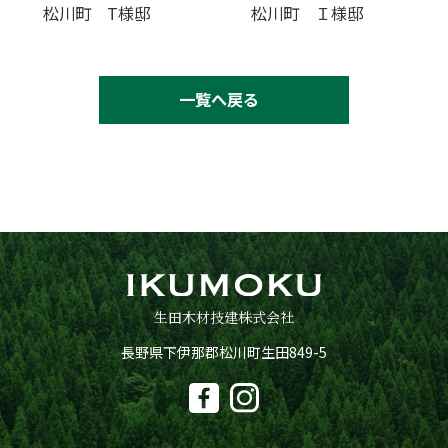
松川町 T様邸
松川町 Ｉ様邸
一覧へ戻る
生田木材技建株式会社
長野県下伊那郡松川町生田849-5