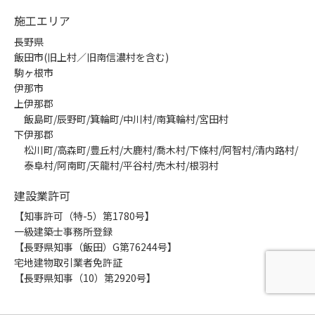
施工エリア
長野県
飯田市(旧上村／旧南信濃村を含む)
駒ヶ根市
伊那市
上伊那郡
飯島町/辰野町/箕輪町/中川村/南箕輪村/宮田村
下伊那郡
松川町/高森町/豊丘村/大鹿村/喬木村/下條村/阿智村/清内路村/
泰阜村/阿南町/天龍村/平谷村/売木村/根羽村
建設業許可
【知事許可（特-5）第1780号】
一級建築士事務所登録
【長野県知事（飯田）G第76244号】
宅地建物取引業者免許証
【長野県知事（10）第2920号】