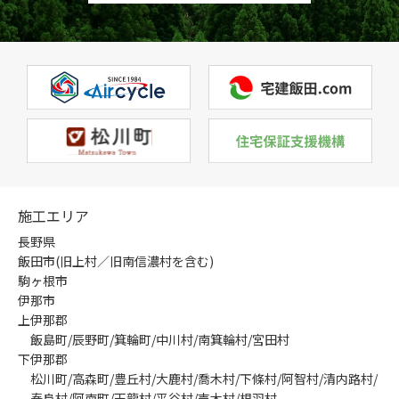
施工エリア
長野県
飯田市(旧上村／旧南信濃村を含む)
駒ヶ根市
伊那市
上伊那郡
飯島町/辰野町/箕輪町/中川村/南箕輪村/宮田村
下伊那郡
松川町/高森町/豊丘村/大鹿村/喬木村/下條村/阿智村/清内路村/
泰阜村/阿南町/天龍村/平谷村/売木村/根羽村