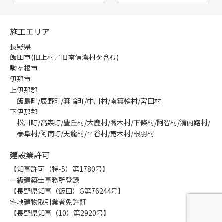
施工エリア
長野県
飯田市(旧上村／旧南信濃村を含む)
駒ヶ根市
伊那市
上伊那郡
飯島町/辰野町/箕輪町/中川村/南箕輪村/宮田村
下伊那郡
松川町/高森町/豊丘村/大鹿村/喬木村/下條村/阿智村/清内路村/
泰阜村/阿南町/天龍村/平谷村/売木村/根羽村
建設業許可
【知事許可（特-5）第1780号】
一級建築士事務所登録
【長野県知事（飯田）G第76244号】
宅地建物取引業者免許証
【長野県知事（10）第2920号】