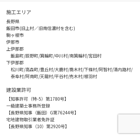
施工エリア
長野県
飯田市(旧上村／旧南信濃村を含む)
駒ヶ根市
伊那市
上伊那郡
飯島町/辰野町/箕輪町/中川村/南箕輪村/宮田村
下伊那郡
松川町/高森町/豊丘村/大鹿村/喬木村/下條村/阿智村/清内路村/
泰阜村/阿南町/天龍村/平谷村/売木村/根羽村
建設業許可
【知事許可（特-5）第1780号】
一級建築士事務所登録
【長野県知事（飯田）G第76244号】
宅地建物取引業者免許証
【長野県知事（10）第2920号】