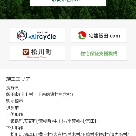
施工エリア
長野県
飯田市(旧上村／旧南信濃村を含む)
駒ヶ根市
伊那市
上伊那郡
飯島町/辰野町/箕輪町/中川村/南箕輪村/宮田村
下伊那郡
松川町/高森町/豊丘村/大鹿村/喬木村/下條村/阿智村/清内路村/