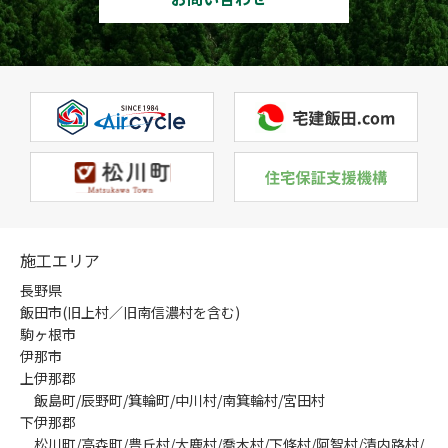
施工エリア
長野県
飯田市(旧上村／旧南信濃村を含む)
駒ヶ根市
伊那市
上伊那郡
飯島町/辰野町/箕輪町/中川村/南箕輪村/宮田村
下伊那郡
松川町/高森町/豊丘村/大鹿村/喬木村/下條村/阿智村/清内路村/