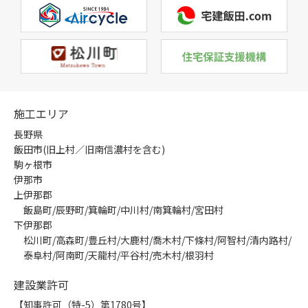
施工エリア
長野県
飯田市(旧上村／旧南信濃村を含む)
駒ヶ根市
伊那市
上伊那郡
飯島町/辰野町/箕輪町/中川村/南箕輪村/宮田村
下伊那郡
松川町/高森町/豊丘村/大鹿村/喬木村/下條村/阿智村/清内路村/
泰阜村/阿南町/天龍村/平谷村/売木村/根羽村
建設業許可
【知事許可（特-5）第1780号】