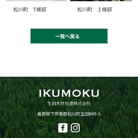
松川町 T様邸
松川町 Ｉ様邸
一覧へ戻る
生田木材技建株式会社
長野県下伊那郡松川町生田849-5