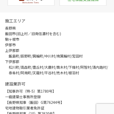
施工エリア
長野県
飯田市(旧上村／旧南信濃村を含む)
駒ヶ根市
伊那市
上伊那郡
飯島町/辰野町/箕輪町/中川村/南箕輪村/宮田村
下伊那郡
松川町/高森町/豊丘村/大鹿村/喬木村/下條村/阿智村/清内路村/
泰阜村/阿南町/天龍村/平谷村/売木村/根羽村
建設業許可
【知事許可（特-5）第1780号】
一級建築士事務所登録
【長野県知事（飯田）G第76244号】
宅地建物取引業者免許証
【長野県知事（10）第2920号】