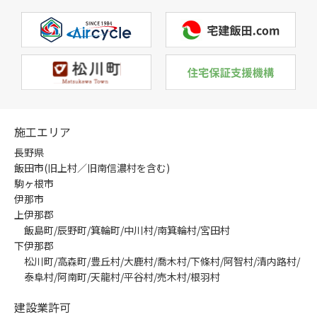
施工エリア
長野県
飯田市(旧上村／旧南信濃村を含む)
駒ヶ根市
伊那市
上伊那郡
飯島町/辰野町/箕輪町/中川村/南箕輪村/宮田村
下伊那郡
松川町/高森町/豊丘村/大鹿村/喬木村/下條村/阿智村/清内路村/
泰阜村/阿南町/天龍村/平谷村/売木村/根羽村
建設業許可