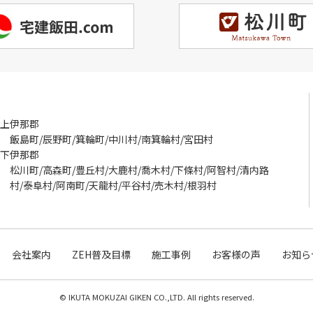
上伊那郡
飯島町/辰野町/箕輪町/中川村/南箕輪村/宮田村
下伊那郡
松川町/高森町/豊丘村/大鹿村/喬木村/下條村/阿智村/清内路
村/泰阜村/阿南町/天龍村/平谷村/売木村/根羽村
会社案内
ZEH普及目標
施工事例
お客様の声
お知ら
© IKUTA MOKUZAI GIKEN CO.,LTD. All rights reserved.