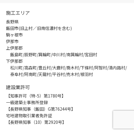
施工エリア
長野県
飯田市(旧上村／旧南信濃村を含む)
駒ヶ根市
伊那市
上伊那郡
飯島町/辰野町/箕輪町/中川村/南箕輪村/宮田村
下伊那郡
松川町/高森町/豊丘村/大鹿村/喬木村/下條村/阿智村/清内路村/
泰阜村/阿南町/天龍村/平谷村/売木村/根羽村
建設業許可
【知事許可（特-5）第1780号】
一級建築士事務所登録
【長野県知事（飯田）G第76244号】
宅地建物取引業者免許証
【長野県知事（10）第2920号】