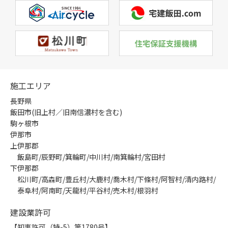
施工エリア
長野県
飯田市(旧上村／旧南信濃村を含む)
駒ヶ根市
伊那市
上伊那郡
飯島町/辰野町/箕輪町/中川村/南箕輪村/宮田村
下伊那郡
松川町/高森町/豊丘村/大鹿村/喬木村/下條村/阿智村/清内路村/
泰阜村/阿南町/天龍村/平谷村/売木村/根羽村
建設業許可
【知事許可（特-5）第1780号】