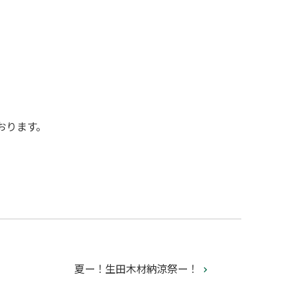
。
おります。
夏ー！生田木材納涼祭ー！
