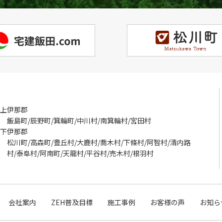
上伊那郡
飯島町/辰野町/箕輪町/中川村/南箕輪村/宮田村
下伊那郡
松川町/高森町/豊丘村/大鹿村/喬木村/下條村/阿智村/清内路
村/泰阜村/阿南町/天龍村/平谷村/売木村/根羽村
会社案内
ZEH普及目標
施工事例
お客様の声
お知ら